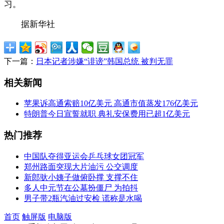
习。
据新华社
下一篇：
日本记者涉嫌“诽谤”韩国总统 被判无罪
相关新闻
苹果诉高通索赔10亿美元 高通市值蒸发176亿美元
特朗普今日宣誓就职 典礼安保费用已超1亿美元
热门推荐
中国队夺得亚运会乒乓球女团冠军
郑州路面突现大片油污 公交调度
新郎驮小姨子做俯卧撑 支撑不住
多人中元节在公墓扮僵尸 为拍抖
男子带2瓶汽油过安检 谎称是水喝
首页
触屏版
电脑版