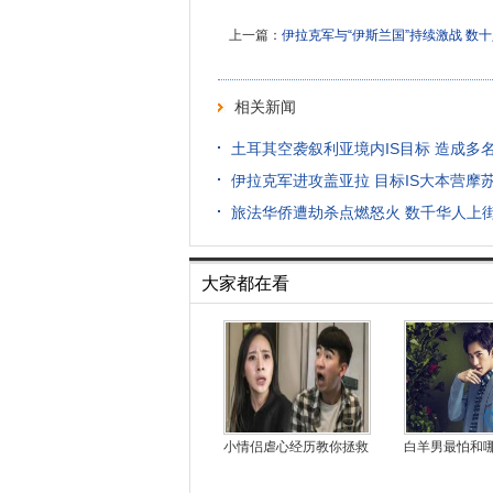
上一篇：
伊拉克军与“伊斯兰国”持续激战 数
相关新闻
土耳其空袭叙利亚境内IS目标 造成多
伊拉克军进攻盖亚拉 目标IS大本营摩
旅法华侨遭劫杀点燃怒火 数千华人上
大家都在看
小情侣虐心经历教你拯救
白羊男最怕和