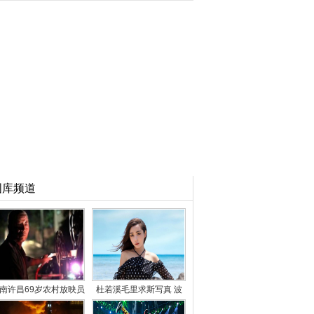
图库频道
南许昌69岁农村放映员
杜若溪毛里求斯写真 波
49年放映2万场电影
点长裙性感妩媚