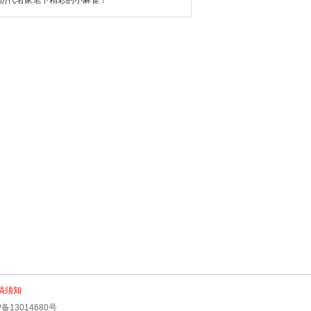
历代名家笔下精彩的小麻雀！
稿须知
ICP备13014680号