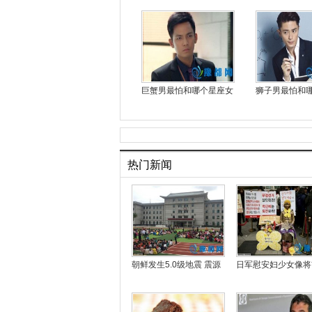
巨蟹男最怕和哪个星座女
狮子男最怕和
热门新闻
朝鲜发生5.0级地震 震源
日军慰安妇少女像将