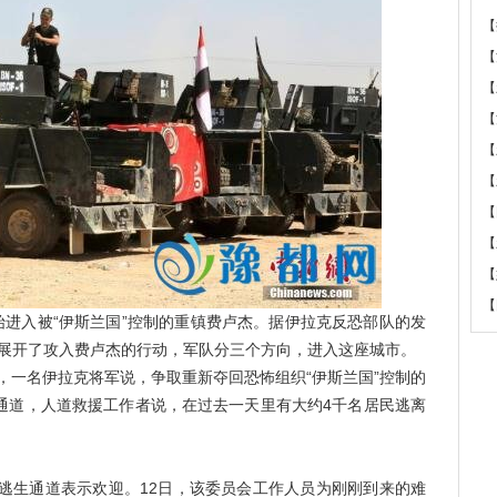
【
【
【
【
【
【
【
【
【
【
进入被“伊斯兰国”控制的重镇费卢杰。据伊拉克反恐部队的发
军展开了攻入费卢杰的行动，军队分三个方向，进入这座城市。
，一名伊拉克将军说，争取重新夺回恐怖组织“伊斯兰国”控制的
通道，人道救援工作者说，在过去一天里有大约4千名居民逃离
生通道表示欢迎。12日，该委员会工作人员为刚刚到来的难