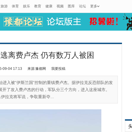
旅游
体育
娱乐
教育
健康
视频
图库
论坛
更多
逃离费卢杰 仍有数万人被困
9-04 17:13
来源:豫都网
我要投稿
开始进入被“伊斯兰国”控制的重镇费卢杰。据伊拉克反恐部队的发
展开了攻入费卢杰的行动，军队分三个方向，进入这座城市。
伊拉克将军说，争取重新夺...