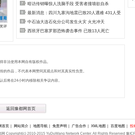
暗访传销曝惊人洗脑手段 受害者撞墙欲自杀
最新消息：四川九寨沟地震已致20人遇难 431人受
中石油大连石化分公司发生火灾 火光冲天
奖评
西班牙巴塞罗那恐怖袭击事件 已致13人死亡
不得非法使用本网自有版权作品。
上传的作品，不代表本网赞同其观点和对其真实性负责。
认后将在24小时内移除相关争议内容。
返回豫都网首页
网首页
|
网站简介
|
地图导航
|
免责声明
|
广告合作
|
XML地图
|
百度地图
|
投
pyright(c) 2010-2015 YuDuWang Network Center. All Rights Reserved 豫