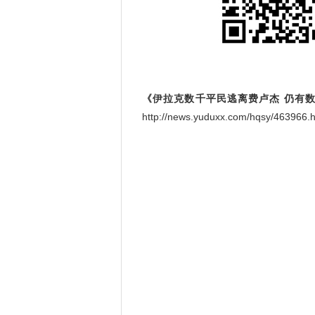
《伊拉克数千平民逃离费卢杰 仍有
http://news.yuduxx.com/hqsy/463