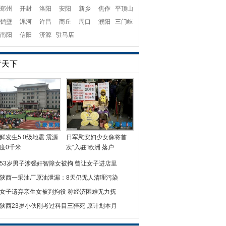
郑州
开封
洛阳
安阳
新乡
焦作
平顶山
鹤壁
漯河
许昌
商丘
周口
濮阳
三门峡
南阳
信阳
济源
驻马店
看天下
鲜发生5.0级地震 震源
日军慰安妇少女像将首
度0千米
次“入驻”欧洲 落户
53岁男子涉强奸智障女被拘 曾让女子进店里
陕西一采油厂原油泄漏：8天仍无人清理污染
女子遗弃亲生女被判拘役 称经济困难无力抚
陕西23岁小伙刚考过科目三猝死 原计划本月