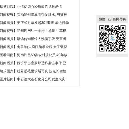
搞笑影院
】
小情侣虐心经历教你拯救爱情
河南视野
】
实拍郑州降暴雨引发洪水, 男孩被
新闻播报
】
美正式对华发起301调查 单边行动
河南视野
】
郑州现网红一条街＂尬舞＂ 草根
新闻播报
】
暗访传销曝惊人洗脑手段 受害者
新闻播报
】
禽兽!前夫疯狂施暴全程 女子装探
图看河南
】
河南许昌69岁农村放映员 49年放
新闻播报
】
西班牙巴塞罗那恐怖袭击事件 已
娱乐图库
】
杜若溪毛里求斯写真 波点长裙性
图片新闻
】
中石油大连石化分公司发生火灾