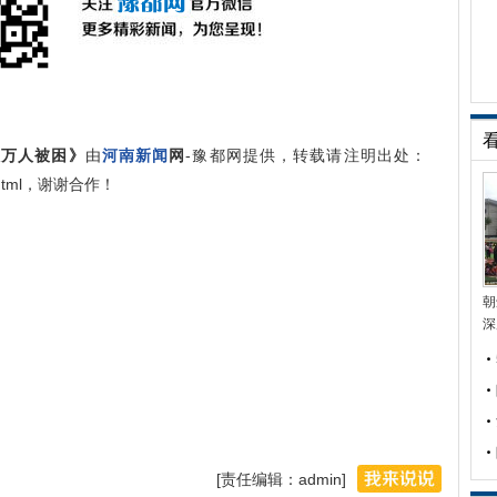
数万人被困》
由
河南新闻
网
-豫都网提供，转载请注明出处：
966.html，谢谢合作！
朝
深
[责任编辑：admin]