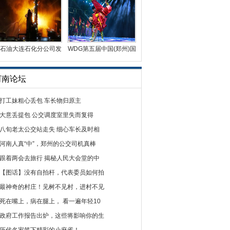
石油大连石化分公司发
WDG第五届中国(郑州)国
生火灾 火光冲天
际街舞大赛总决赛完
河南论坛
打工妹粗心丢包 车长物归原主
大意丢提包 公交调度室里失而复得
八旬老太公交站走失 细心车长及时相
河南人真“中”，郑州的公交司机真棒
跟着两会去旅行 揭秘人民大会堂的中
【图话】没有自拍杆，代表委员如何拍
最神奇的村庄！见树不见村，进村不见
死在嘴上，病在腿上， 看一遍年轻10
政府工作报告出炉，这些将影响你的生