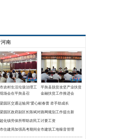
看河南
市农村生活垃圾治理工
平舆县脱贫攻坚产业扶贫
现场会在平舆县召
金融扶贫工作推进会
梁园区交通运输局“爱心献春蕾 牵手助成长
梁园区政府副区长陈斌对路网规划工作提出新
超化镇劳保所帮助农民工讨要工资
市住建局加强高考期间全市建筑工地噪音管理