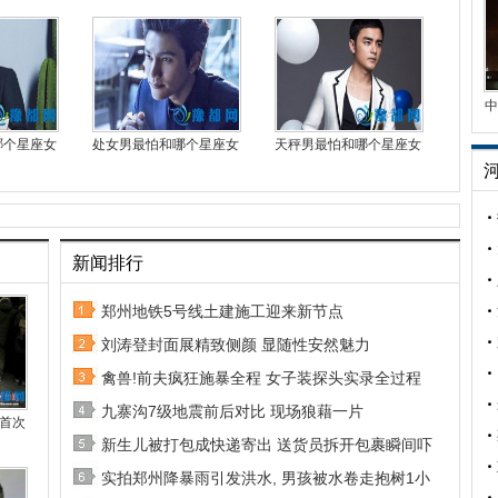
中
哪个星座女
处女男最怕和哪个星座女
天秤男最怕和哪个星座女
新闻排行
郑州地铁5号线土建施工迎来新节点
刘涛登封面展精致侧颜 显随性安然魅力
禽兽!前夫疯狂施暴全程 女子装探头实录全过程
九寨沟7级地震前后对比 现场狼藉一片
首次
新生儿被打包成快递寄出 送货员拆开包裹瞬间吓
实拍郑州降暴雨引发洪水, 男孩被水卷走抱树1小