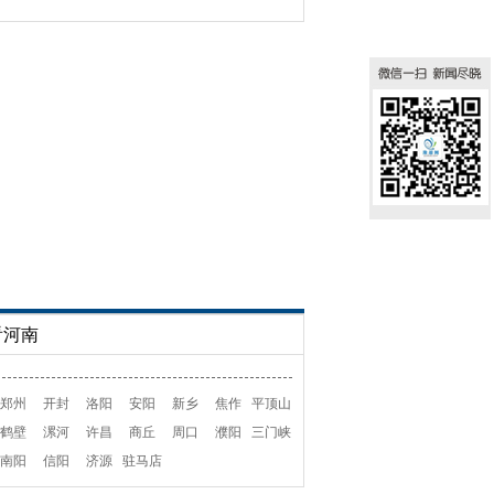
看河南
郑州
开封
洛阳
安阳
新乡
焦作
平顶山
鹤壁
漯河
许昌
商丘
周口
濮阳
三门峡
南阳
信阳
济源
驻马店