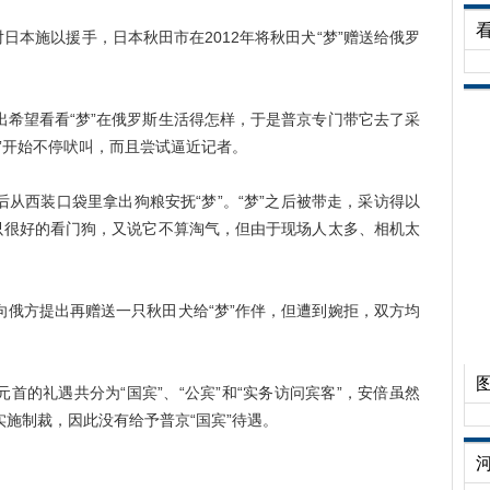
日本施以援手，日本秋田市在2012年将秋田犬“梦”赠送给俄罗
望看看“梦”在俄罗斯生活得怎样，于是普京专门带它去了采
”开始不停吠叫，而且尝试逼近记者。
西装口袋里拿出狗粮安抚“梦”。“梦”之后被带走，采访得以
是只很好的看门狗，又说它不算淘气，但由于现场人太多、相机太
方提出再赠送一只秋田犬给“梦”作伴，但遭到婉拒，双方均
的礼遇共分为“国宾”、“公宾”和“实务访问宾客”，安倍虽然
施制裁，因此没有给予普京“国宾”待遇。