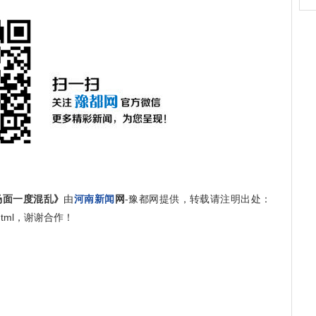
场面一度混乱》
由
河南新闻
网
-豫都网提供，转载请注明出处：
262.html，谢谢合作！