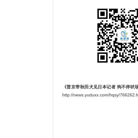
《普京带秋田犬见日本记者 狗不停吠
http://news.yuduxx.com/hqsy/766