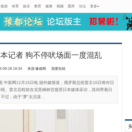
旅游
体育
娱乐
教育
健康
视频
图库
论坛
更多
本记者 狗不停吠场面一度混乱
9-28 18:34
来源:豫都网
我要投稿
面 中新网12月15日电 据外媒报道，俄罗斯总统普京15日将对日
会晤。普京启程前在克里姆林宫接受日本媒体采访，其间带着日
不过，由于“梦”太活泼...