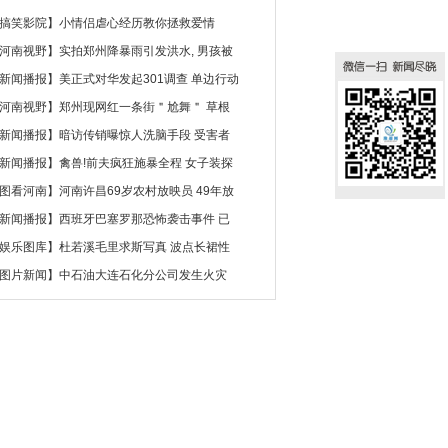
搞笑影院
】
小情侣虐心经历教你拯救爱情
河南视野
】
实拍郑州降暴雨引发洪水, 男孩被
新闻播报
】
美正式对华发起301调查 单边行动
河南视野
】
郑州现网红一条街＂尬舞＂ 草根
新闻播报
】
暗访传销曝惊人洗脑手段 受害者
新闻播报
】
禽兽!前夫疯狂施暴全程 女子装探
图看河南
】
河南许昌69岁农村放映员 49年放
新闻播报
】
西班牙巴塞罗那恐怖袭击事件 已
娱乐图库
】
杜若溪毛里求斯写真 波点长裙性
图片新闻
】
中石油大连石化分公司发生火灾