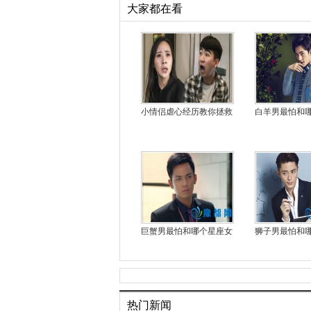
大家都在看
小情侣虐心经历教你拯救
白羊男最怕和
巨蟹男最怕和哪个星座女
狮子男最怕和
热门新闻