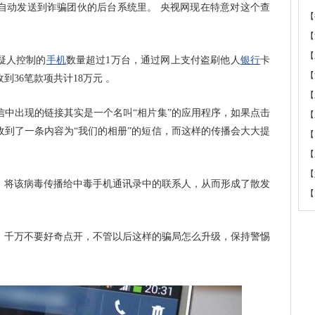
自动发送到诈骗团伙的后台系统里。 央视网现在特意对这个查
【
【
【
疑人控制的
手机
数量超过1万台，通过网上支付盗刷他人
银行
卡
【
到36笔款项共计18万元 。
【
出现的链接其实是一个名叫“相片集”的应用程序，如果点击
【
收到了一条内容为“我们的相册”的短信，而这样的传播会大大提
【
【
【
将该病毒传播给中毒手机通讯录中的联系人，从而形成了散发
【
千万不要好奇点开，不管以后这样的骗局怎么升级，保持警惕