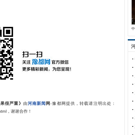
中
后果很严重》
由
河南新闻
网
-豫都网提供，转载请注明出处：
268.html，谢谢合作！