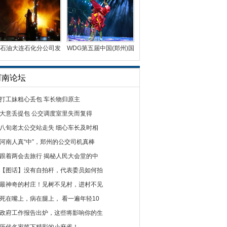
石油大连石化分公司发
WDG第五届中国(郑州)国
生火灾 火光冲天
际街舞大赛总决赛完
河南论坛
打工妹粗心丢包 车长物归原主
大意丢提包 公交调度室里失而复得
八旬老太公交站走失 细心车长及时相
河南人真“中”，郑州的公交司机真棒
跟着两会去旅行 揭秘人民大会堂的中
【图话】没有自拍杆，代表委员如何拍
最神奇的村庄！见树不见村，进村不见
死在嘴上，病在腿上， 看一遍年轻10
政府工作报告出炉，这些将影响你的生