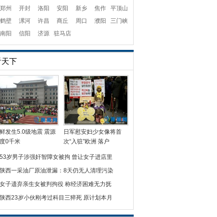
郑州
开封
洛阳
安阳
新乡
焦作
平顶山
鹤壁
漯河
许昌
商丘
周口
濮阳
三门峡
南阳
信阳
济源
驻马店
看天下
鲜发生5.0级地震 震源
日军慰安妇少女像将首
度0千米
次“入驻”欧洲 落户
53岁男子涉强奸智障女被拘 曾让女子进店里
陕西一采油厂原油泄漏：8天仍无人清理污染
女子遗弃亲生女被判拘役 称经济困难无力抚
陕西23岁小伙刚考过科目三猝死 原计划本月