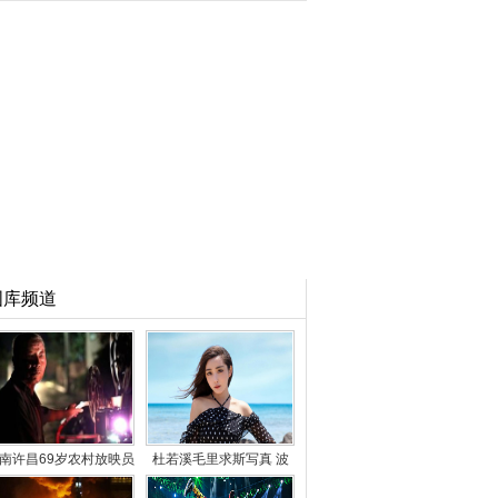
图库频道
南许昌69岁农村放映员
杜若溪毛里求斯写真 波
49年放映2万场电影
点长裙性感妩媚