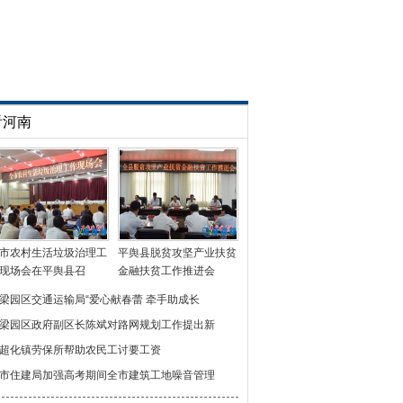
看河南
市农村生活垃圾治理工
平舆县脱贫攻坚产业扶贫
现场会在平舆县召
金融扶贫工作推进会
梁园区交通运输局“爱心献春蕾 牵手助成长
梁园区政府副区长陈斌对路网规划工作提出新
超化镇劳保所帮助农民工讨要工资
市住建局加强高考期间全市建筑工地噪音管理