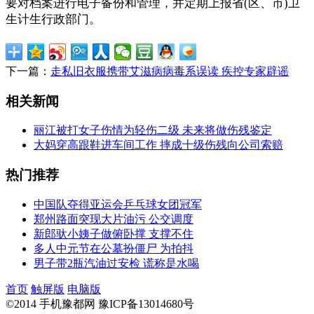
要对档案进行电子备份和管理，并定期上报省(区、市)卫
生计生行政部门。
下一篇：
走私旧衣服携带艾滋病病毒系误读 疾控专家辟谣
相关新闻
丽江被打女子伤情为轻伤二级 未来将做伤残鉴定
大妈穿高跟鞋进车间工作 摔成十级伤残向公司索赔
热门推荐
中国队夺得亚运会乒乓球女团冠军
郑州路面突现大片油污 公交调度
新郎驮小姨子做俯卧撑 支撑不住
多人中元节在公墓扮僵尸 为拍抖
男子带2瓶汽油过安检 谎称是水喝
首页
触屏版
电脑版
©2014 手机豫都网 豫ICP备13014680号