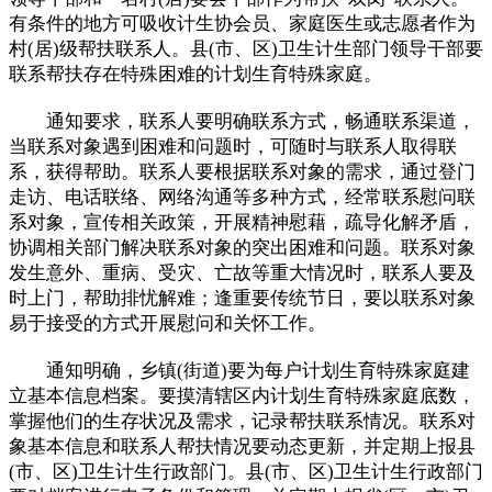
有条件的地方可吸收计生协会员、家庭医生或志愿者作为
村(居)级帮扶联系人。县(市、区)卫生计生部门领导干部要
联系帮扶存在特殊困难的计划生育特殊家庭。
通知要求，联系人要明确联系方式，畅通联系渠道，
当联系对象遇到困难和问题时，可随时与联系人取得联
系，获得帮助。联系人要根据联系对象的需求，通过登门
走访、电话联络、网络沟通等多种方式，经常联系慰问联
系对象，宣传相关政策，开展精神慰藉，疏导化解矛盾，
协调相关部门解决联系对象的突出困难和问题。联系对象
发生意外、重病、受灾、亡故等重大情况时，联系人要及
时上门，帮助排忧解难；逢重要传统节日，要以联系对象
易于接受的方式开展慰问和关怀工作。
通知明确，乡镇(街道)要为每户计划生育特殊家庭建
立基本信息档案。要摸清辖区内计划生育特殊家庭底数，
掌握他们的生存状况及需求，记录帮扶联系情况。联系对
象基本信息和联系人帮扶情况要动态更新，并定期上报县
(市、区)卫生计生行政部门。县(市、区)卫生计生行政部门