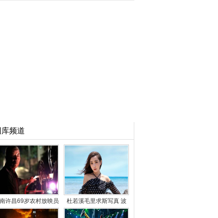
图库频道
南许昌69岁农村放映员
杜若溪毛里求斯写真 波
49年放映2万场电影
点长裙性感妩媚