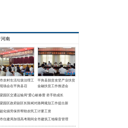
看河南
市农村生活垃圾治理工
平舆县脱贫攻坚产业扶贫
现场会在平舆县召
金融扶贫工作推进会
梁园区交通运输局“爱心献春蕾 牵手助成长
梁园区政府副区长陈斌对路网规划工作提出新
超化镇劳保所帮助农民工讨要工资
市住建局加强高考期间全市建筑工地噪音管理