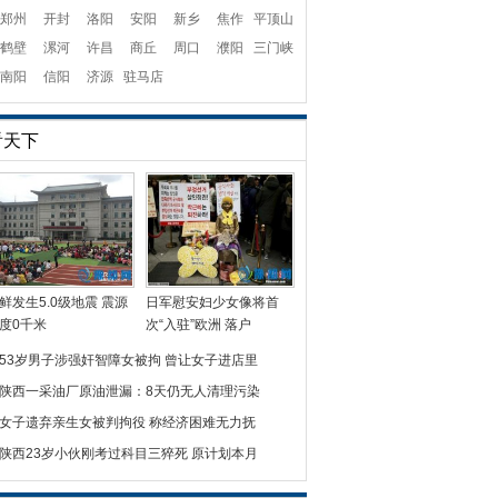
郑州
开封
洛阳
安阳
新乡
焦作
平顶山
鹤壁
漯河
许昌
商丘
周口
濮阳
三门峡
南阳
信阳
济源
驻马店
看天下
鲜发生5.0级地震 震源
日军慰安妇少女像将首
度0千米
次“入驻”欧洲 落户
53岁男子涉强奸智障女被拘 曾让女子进店里
陕西一采油厂原油泄漏：8天仍无人清理污染
女子遗弃亲生女被判拘役 称经济困难无力抚
陕西23岁小伙刚考过科目三猝死 原计划本月