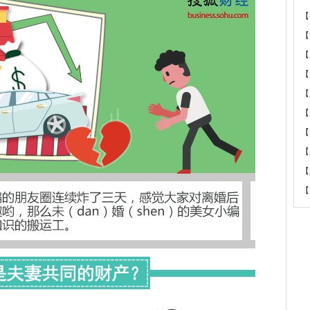
【
【
【
【
【
【
【
【
【
【