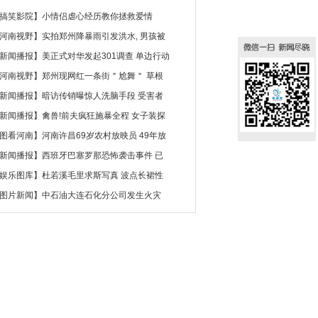
搞笑影院
】
小情侣虐心经历教你拯救爱情
河南视野
】
实拍郑州降暴雨引发洪水, 男孩被
新闻播报
】
美正式对华发起301调查 单边行动
河南视野
】
郑州现网红一条街＂尬舞＂ 草根
新闻播报
】
暗访传销曝惊人洗脑手段 受害者
新闻播报
】
禽兽!前夫疯狂施暴全程 女子装探
图看河南
】
河南许昌69岁农村放映员 49年放
新闻播报
】
西班牙巴塞罗那恐怖袭击事件 已
娱乐图库
】
杜若溪毛里求斯写真 波点长裙性
图片新闻
】
中石油大连石化分公司发生火灾