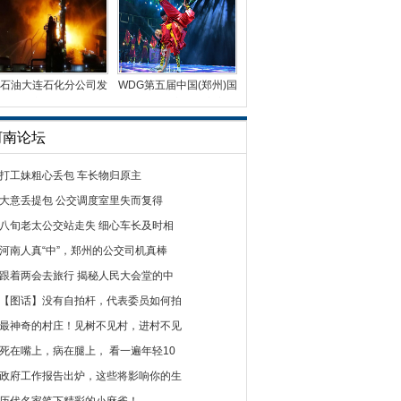
石油大连石化分公司发
WDG第五届中国(郑州)国
生火灾 火光冲天
际街舞大赛总决赛完
河南论坛
打工妹粗心丢包 车长物归原主
大意丢提包 公交调度室里失而复得
八旬老太公交站走失 细心车长及时相
河南人真“中”，郑州的公交司机真棒
跟着两会去旅行 揭秘人民大会堂的中
【图话】没有自拍杆，代表委员如何拍
最神奇的村庄！见树不见村，进村不见
死在嘴上，病在腿上， 看一遍年轻10
政府工作报告出炉，这些将影响你的生