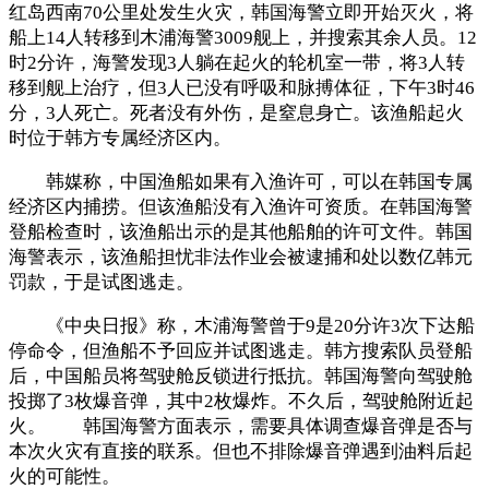
红岛西南70公里处发生火灾，韩国海警立即开始灭火，将
船上14人转移到木浦海警3009舰上，并搜索其余人员。12
时2分许，海警发现3人躺在起火的轮机室一带，将3人转
移到舰上治疗，但3人已没有呼吸和脉搏体征，下午3时46
分，3人死亡。死者没有外伤，是窒息身亡。该渔船起火
时位于韩方专属经济区内。
韩媒称，中国渔船如果有入渔许可，可以在韩国专属
经济区内捕捞。但该渔船没有入渔许可资质。在韩国海警
登船检查时，该渔船出示的是其他船舶的许可文件。韩国
海警表示，该渔船担忧非法作业会被逮捕和处以数亿韩元
罚款，于是试图逃走。
《中央日报》称，木浦海警曾于9是20分许3次下达船
停命令，但渔船不予回应并试图逃走。韩方搜索队员登船
后，中国船员将驾驶舱反锁进行抵抗。韩国海警向驾驶舱
投掷了3枚爆音弹，其中2枚爆炸。不久后，驾驶舱附近起
火。 韩国海警方面表示，需要具体调查爆音弹是否与
本次火灾有直接的联系。但也不排除爆音弹遇到油料后起
火的可能性。