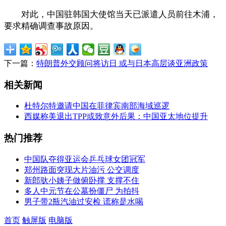
对此，中国驻韩国大使馆当天已派遣人员前往木浦，
要求精确调查事故原因。
下一篇：
特朗普外交顾问将访日 或与日本高层谈亚洲政策
相关新闻
杜特尔特邀请中国在菲律宾南部海域巡逻
西媒称美退出TPP或致意外后果：中国亚太地位提升
热门推荐
中国队夺得亚运会乒乓球女团冠军
郑州路面突现大片油污 公交调度
新郎驮小姨子做俯卧撑 支撑不住
多人中元节在公墓扮僵尸 为拍抖
男子带2瓶汽油过安检 谎称是水喝
首页
触屏版
电脑版