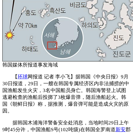
韩国媒体所报道事发海域
【
环球
网报道 记者 李小飞】据韩国《中央日报》9月
30日报道，29日，一艘在韩国专属经济区内非法捕捞的中
国渔船发生火灾，3名中国船员身亡。韩国海警登上试图
逃避检查的渔船后投掷了3枚爆音弹，随后渔船起火。韩
国《朝鲜日报》称，据推测，爆音弹可能是造成火灾的原
因。
据韩国木浦海洋警备安全处消息，当地时间29日上午
9时45分许，中国渔船S号(102吨级)在韩国全罗南道
新安
郡