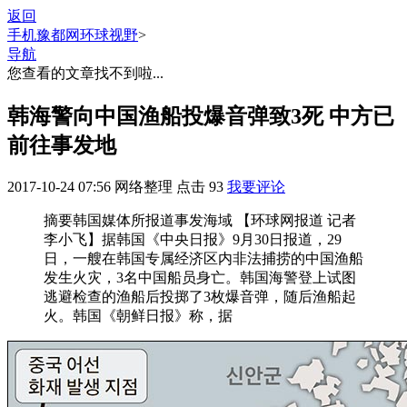
返回
手机豫都网
环球视野
>
导航
您查看的文章找不到啦...
韩海警向中国渔船投爆音弹致3死 中方已
前往事发地
2017-10-24 07:56
网络整理
点击
93
我要评论
摘要
韩国媒体所报道事发海域 【环球网报道 记者
李小飞】据韩国《中央日报》9月30日报道，29
日，一艘在韩国专属经济区内非法捕捞的中国渔船
发生火灾，3名中国船员身亡。韩国海警登上试图
逃避检查的渔船后投掷了3枚爆音弹，随后渔船起
火。韩国《朝鲜日报》称，据