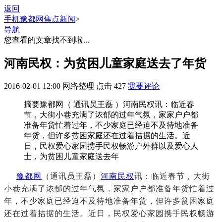
返回
手机豫都网
焦点新闻
>
导航
您查看的文章找不到啦...
河南民权：为贫困儿童家庭送去了年货
2016-02-01 12:00
网络整理
点击
427
我要评论
摘要
豫都网（ 通讯员王磊 ）河南民权讯：临近春
节，大街小巷充满了浓郁的过年气氛，家家户户都
准备年货忙着过年，不少家庭已经迫不及待地准备
年货，但许多贫困家庭还在过着拮据的生活。近
日，民权爱心家园携手民权畅游户外群以及爱心人
士，为贫困儿童家庭送去年
豫都网
（
通讯员王磊
）
河南
民权
讯：临近春节，大街
小巷充满了浓郁的过年气氛，家家户户都准备年货忙着过
年，不少家庭已经迫不及待地准备年货，但许多贫困家庭
还在过着拮据的生活。近日，民权爱心家园携手民权畅游