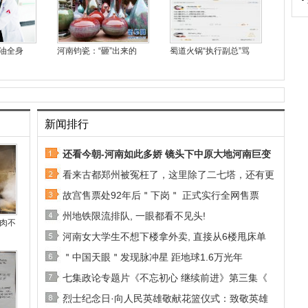
油全身
河南钧瓷：“砸”出来的
蜀道火锅“执行副总”骂
新闻排行
还看今朝-河南如此多娇 镜头下中原大地河南巨变
看来古都郑州被冤枉了，这里除了二七塔，还有更
故宫售票处92年后＂下岗＂ 正式实行全网售票
州地铁限流排队, 一眼都看不见头!
肉不
河南女大学生不想下楼拿外卖, 直接从6楼甩床单
＂中国天眼＂发现脉冲星 距地球1.6万光年
七集政论专题片《不忘初心 继续前进》第三集《
烈士纪念日·向人民英雄敬献花篮仪式：致敬英雄