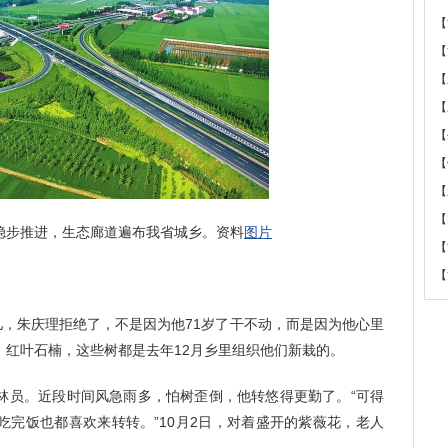
【
【
【
【
【
【
【
【
步推进，生态廊道遍布我省城乡。资料
图片
【
【
，朱庆理拒绝了，不是因为他71岁了干不动，而是因为他心里
、红叶石楠，这些树都是去年12月乡里组织他们新栽的。
林员。近段时间风急雨多，怕树歪倒，他转悠得更勤了。“可得
吃完饭也都喜欢来转转。”10月2日，对着盛开的紫薇花，老人