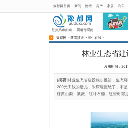
豫都网首页
新闻
财经
房产
家居
汽车
豫都网
>
新闻频道
>
民生在线
>
林业生态省建设
发布时间：2017-1
[摘要]
林业生态省建设稳步推进，生态廊
200元工钱的活儿，朱庆理拒绝了，不
棵黄山栾、紫薇、红叶石楠，这些树都是去