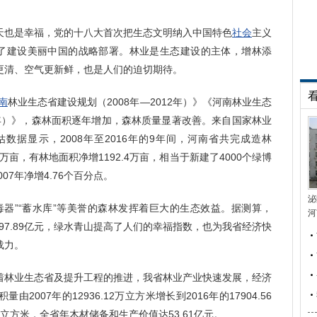
天也是幸福，党的十八大首次把生态文明纳入中国特色
社会
主义
出了建设美丽中国的战略部署。林业是生态建设的主体，增林添
更清、空气更新鲜，也是人们的迫切期待。
南
林业生态省建设规划（2008年—2012年）》《河南林业生态
17年）》，森林面积逐年增加，森林质量显著改善。来自国家林业
数据显示，2008年至2016年的9年间，河南省共完成造林
.26万亩，有林地面积净增1192.4万亩，相当于新建了4000个绿博
007年净增4.76个百分点。
泌
毒器”“蓄水库”等美誉的森林发挥着巨大的生态效益。据测算，
河
297.89亿元，绿水青山提高了人们的幸福指数，也为我省经济快
载力。
林业生态省及提升工程的推进，我省林业产业快速发展，经济
007年的12936.12万立方米增长到2016年的17904.56
万立方米，全省年木材储备和生产价值达53.61亿元。