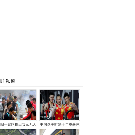
图库频道
阳一景区推出“1元无人
中国选手时隔十年重获体
售卖午餐” 引千人
操世锦赛男子“全能