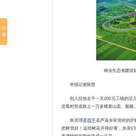
林业生态省建设稳
本报记者陈慧
别人拉他去干一天200元工钱的活儿
念着村旁道路上一万多棵黄山栾、紫薇
朱庆理是
西平
县芦庙乡宋营村的护
把树管好！这些树花开得好看，乡亲们