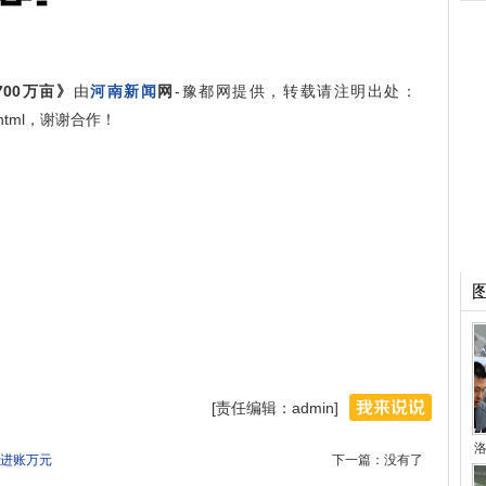
00万亩》
由
河南新闻
网
-豫都网提供，转载请注明出处：
981.html，谢谢合作！
[责任编辑：admin]
洛
进账万元
下一篇：没有了