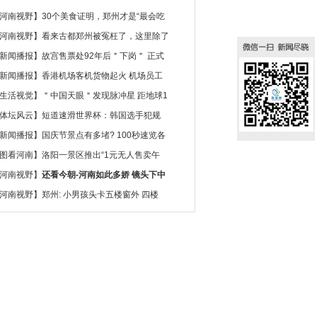
河南视野
】
30个美食证明，郑州才是“最会吃
河南视野
】
看来古都郑州被冤枉了，这里除了
新闻播报
】
故宫售票处92年后＂下岗＂ 正式
新闻播报
】
香港机场客机货物起火 机场员工
生活视觉
】
＂中国天眼＂发现脉冲星 距地球1
体坛风云
】
短道速滑世界杯：韩国选手犯规
新闻播报
】
国庆节景点有多堵? 100秒速览各
图看河南
】
洛阳一景区推出“1元无人售卖午
河南视野
】
还看今朝-河南如此多娇 镜头下中
河南视野
】
郑州: 小男孩头卡五楼窗外 四楼