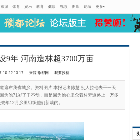
旅游
体育
娱乐
教育
健康
视频
图库
论坛
更多
9年 河南造林超3700万亩
0-22 13:17
来源:豫都网
我要投稿
道遍布我省城乡。资料图片 本报记者陈慧 别人拉他去干一天
是因为他71岁了干不动，而是因为他心里念着村旁道路上一万多
年12月乡里组织他们新栽的。...