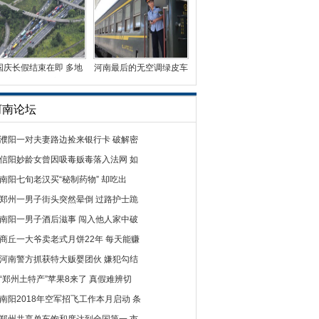
国庆长假结束在即 多地
河南最后的无空调绿皮车
迎车辆返程高峰
曾有5毛钱票价
河南论坛
濮阳一对夫妻路边捡来银行卡 破解密
信阳妙龄女曾因吸毒贩毒落入法网 如
南阳七旬老汉买“秘制药物” 却吃出
郑州一男子街头突然晕倒 过路护士跪
南阳一男子酒后滋事 闯入他人家中破
商丘一大爷卖老式月饼22年 每天能赚
河南警方抓获特大贩婴团伙 嫌犯勾结
“郑州土特产”苹果8来了 真假难辨切
南阳2018年空军招飞工作本月启动 条