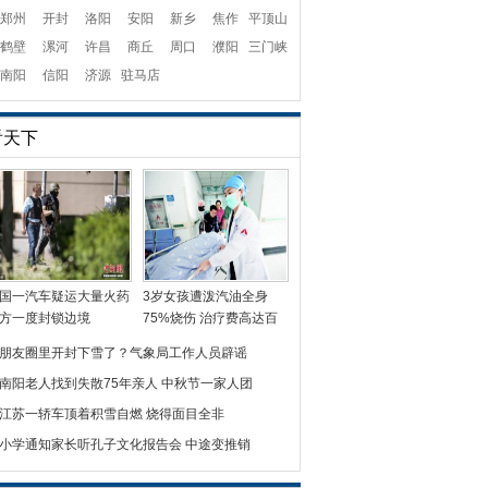
郑州
开封
洛阳
安阳
新乡
焦作
平顶山
鹤壁
漯河
许昌
商丘
周口
濮阳
三门峡
南阳
信阳
济源
驻马店
看天下
国一汽车疑运大量火药
3岁女孩遭泼汽油全身
方一度封锁边境
75%烧伤 治疗费高达百
朋友圈里开封下雪了？气象局工作人员辟谣
南阳老人找到失散75年亲人 中秋节一家人团
江苏一轿车顶着积雪自燃 烧得面目全非
小学通知家长听孔子文化报告会 中途变推销