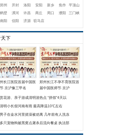
郑州
开封
洛阳
安阳
新乡
焦作
平顶山
鹤壁
漯河
许昌
商丘
周口
濮阳
三门峡
南阳
信阳
济源
驻马店
看天下
州长江医院首届中国医
郑州长江不孕不育医院首
节·京沪豫三甲名
届中国医师节·京沪
赏花游、亲子游成清明游热点 “拼假”4天以
清明小长假河南有雨 最高降温10℃左右
男子在金水河里搓澡被劝离 几年前有人洗冻
多只宠物狗被黑窝点屠杀后流向餐桌 执法部