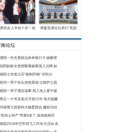
梦的女人年轻十岁！前
博鳌亚洲论坛举行“美国
央视名嘴周涛首演话
经济的结构性挑战”
河南论坛
濮阳一对夫妻路边捡来银行卡 破解密
信阳妙龄女曾因吸毒贩毒落入法网 如
南阳七旬老汉买“秘制药物” 却吃出
郑州一男子街头突然晕倒 过路护士跪
南阳一男子酒后滋事 闯入他人家中破
商丘一大爷卖老式月饼22年 每天能赚
河南警方抓获特大贩婴团伙 嫌犯勾结
“郑州土特产”苹果8来了 真假难辨切
南阳2018年空军招飞工作本月启动 条