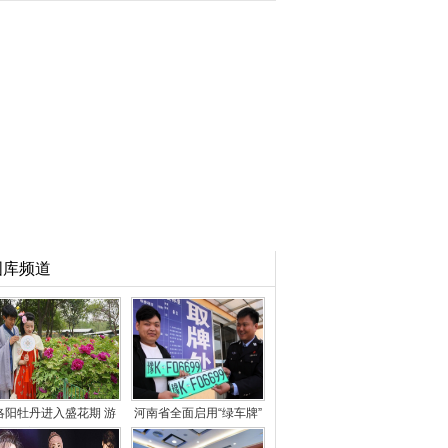
图库频道
洛阳牡丹进入盛花期 游
河南省全面启用“绿车牌”
客徜徉花海
已发放3万余副