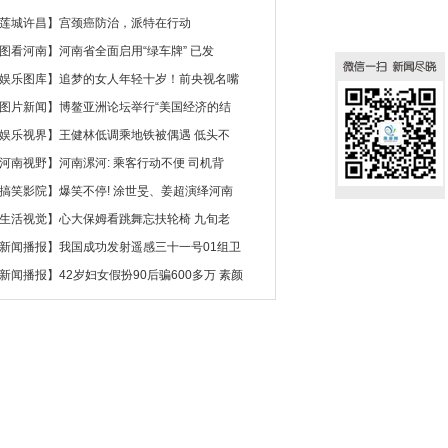
莲城许昌
】
宫颈癌防治，派特在行动
图看河南
】
河南省全面启用“绿车牌” 已发
娱乐图库
】
追梦的女人年轻十岁！前央视名嘴
图片新闻
】
博鳌亚洲论坛举行“美国经济的结
娱乐视界
】
王健林低调乘地铁被偶遇 低头不
河南视野
】
河南漯河: 乘客行动不便 司机背
搞笑影院
】
爆笑不停! 涂世旻、姜超演绎河南
生活视觉
】
心大保姆看跳舞忘扶轮椅 九旬老
新闻播报
】
我国成功发射遥感三十一号01组卫
新闻播报
】
42岁妇女假扮90后骗600多万 素颜