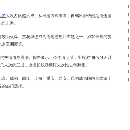
【
【
边游
人次占比超六成。从出游方式来看，自驾出游依然是周边游
和巴士游。
【
【
较为火爆。赏花游也成为周边游热门主题之一。游客最爱的赏
【
北京玉渊潭等。
【
【
玩的热情依然高涨。报告显示，今年清明节，出境游“拼假”4天以
【
游总人次的三成，出境长线游预订人次比去年翻番。
【
北京、成都、丽江、上海、重庆、西安、昆明成为国内长线游十
【
客的热门选择。