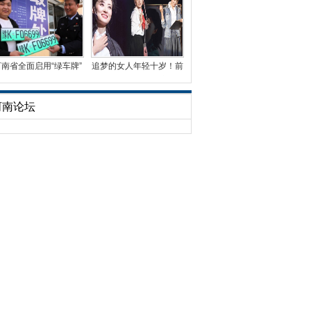
河南省全面启用“绿车牌”
追梦的女人年轻十岁！前
已发放3万余副
央视名嘴周涛首演话
河南论坛