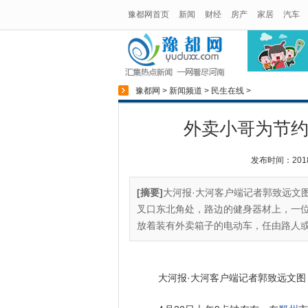
豫都网首页
新闻
财经
房产
家居
汽车
豫都网
>
新闻频道
>
民生在线
>
外卖小哥为节约
发布时间：2018-1
[摘要]
大河报·大河客户端记者郭致远文图
叉口东北角处，路边的健身器材上，一位
放着装有外卖箱子的电动车，任由路人或
大河报·大河客户端记者郭致远文图