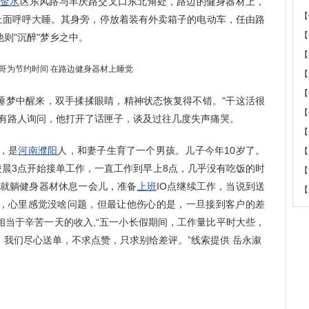
市
金水
区东风路与丰庆路交叉口东北角处，路边的健身器材上，
【
在上面呼呼大睡。其身旁，停放着装有外卖箱子的电动车，任由路
【
则"沉醉"梦乡之中。
【
【
【
睡梦中醒来，双手揉揉眼睛，精神状态恢复得不错。"干这活很
【
见有路人询问，他打开了话匣子，谈及过往几度失声痛哭。
【
，是
河南
濮阳
人，和妻子生育了一个男孩。儿子今年10岁了。
【
凌晨3点开始接单工作，一直工作到早上8点，几乎没有吃饭的时
【
，就躺健身器材休息一会儿，准备
上班
IO点继续工作，当说到送
【
，心里感觉没啥问题，但最让他伤心的是，一旦接到客户的差
相当于辛苦一天的收入,“五一小长假期间，工作量比平时大些，
我们尽心送单，不求点赞，只求别给差评。”线索提供 岳永溆