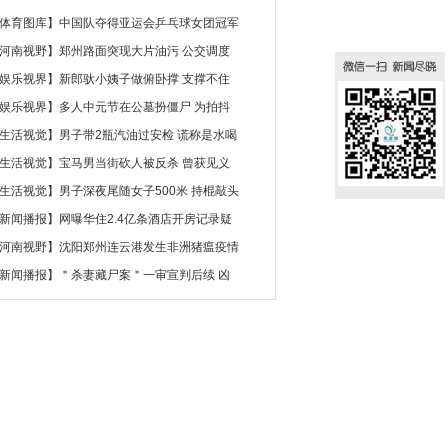
体育图库
】
中国队夺得亚运会乒乓球女团冠军
河南视野
】
郑州路面突现大片油污 公交调度
娱乐视界
】
新郎驮小姨子做俯卧撑 支撑不住
娱乐视界
】
多人中元节在公墓扮僵尸 为拍抖
生活视觉
】
男子带2瓶汽油过安检 谎称是水喝
生活视觉
】
宝马男当街砍人被反杀 曾获见义
生活视觉
】
男子深夜尾随女子500米 持棍敲头
新闻播报
】
网曝华住2.4亿条酒店开房记录疑
河南视野
】
沈阳郑州连云港发生非洲猪瘟疫情
新闻播报
】
＂杀妻藏尸案＂一审宣判后续 凶