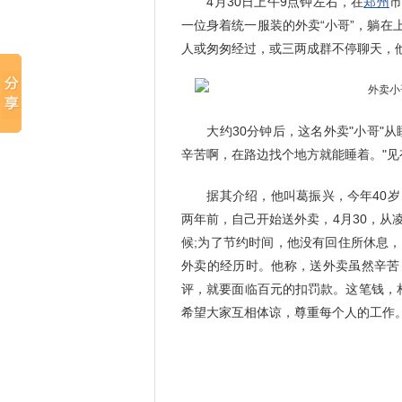
4月30日上午9点钟左右，在
郑州
一位身着统一服装的外卖“小哥”，躺
人或匆匆经过，或三两成群不停聊天，他
大约30分钟后，这名外卖"小哥"从
辛苦啊，在路边找个地方就能睡着。"
据其介绍，他叫葛振兴，今年40岁
两年前，自己开始送外卖，4月30，从
候;为了节约时间，他没有回住所休息
外卖的经历时。他称，送外卖虽然辛苦
评，就要面临百元的扣罚款。这笔钱，
希望大家互相体谅，尊重每个人的工作。