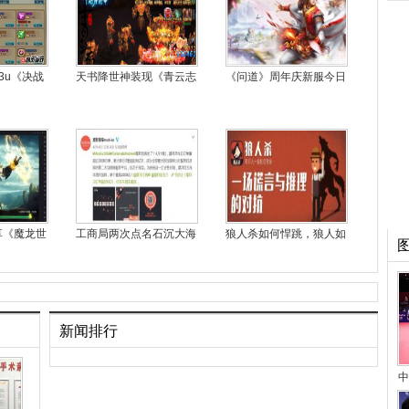
3u《决战
天书降世神装现《青云志
《问道》周年庆新服今日
享《魔龙世
工商局两次点名石沉大海
狼人杀如何悍跳，狼人如
新闻排行
中