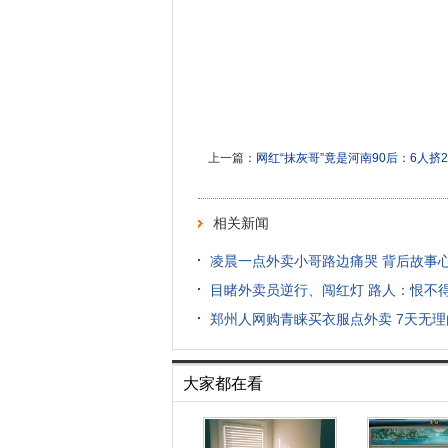
上一篇：
网红“抹灰哥”竟是河南90后：6人挤
相关新闻
凌晨一点外卖小哥路边痛哭 背后故事
目睹外卖员逆行、闯红灯 路人：恨不
郑州人网购青睐买衣服点外卖 7天无理
大家都在看