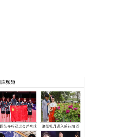
图库频道
国队夺得亚运会乒乓球
洛阳牡丹进入盛花期 游
女团冠军
客徜徉花海