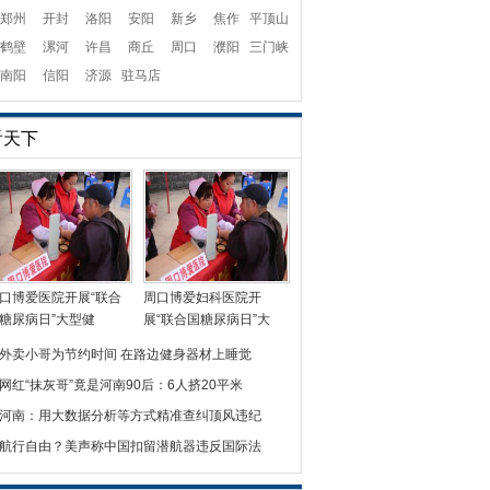
郑州
开封
洛阳
安阳
新乡
焦作
平顶山
鹤壁
漯河
许昌
商丘
周口
濮阳
三门峡
南阳
信阳
济源
驻马店
看天下
口博爱医院开展“联合
周口博爱妇科医院开
糖尿病日”大型健
展“联合国糖尿病日”大
外卖小哥为节约时间 在路边健身器材上睡觉
网红“抹灰哥”竟是河南90后：6人挤20平米
河南：用大数据分析等方式精准查纠顶风违纪
航行自由？美声称中国扣留潜航器违反国际法