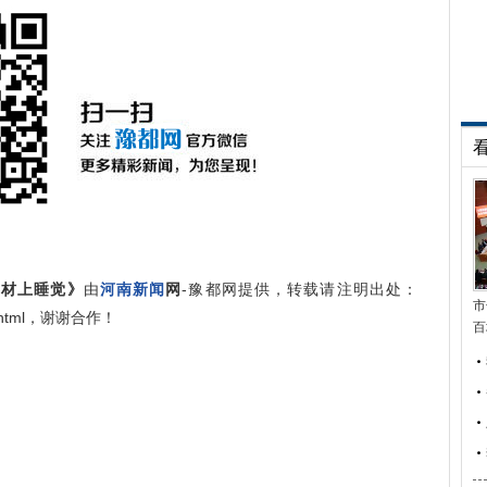
器材上睡觉》
由
河南新闻
网
-豫都网提供，转载请注明出处：
市
007.html，谢谢合作！
百