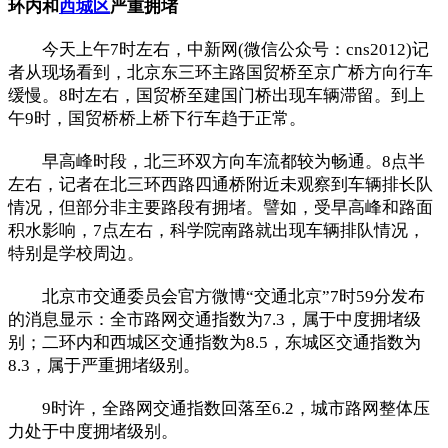
环内和
西城区
严重拥堵
今天上午7时左右，中新网(微信公众号：cns2012)记
者从现场看到，北京东三环主路国贸桥至京广桥方向行车
缓慢。8时左右，国贸桥至建国门桥出现车辆滞留。到上
午9时，国贸桥桥上桥下行车趋于正常。
早高峰时段，北三环双方向车流都较为畅通。8点半
左右，记者在北三环西路四通桥附近未观察到车辆排长队
情况，但部分非主要路段有拥堵。譬如，受早高峰和路面
积水影响，7点左右，科学院南路就出现车辆排队情况，
特别是学校周边。
北京市交通委员会官方微博“交通北京”7时59分发布
的消息显示：全市路网交通指数为7.3，属于中度拥堵级
别；二环内和西城区交通指数为8.5，东城区交通指数为
8.3，属于严重拥堵级别。
9时许，全路网交通指数回落至6.2，城市路网整体压
力处于中度拥堵级别。