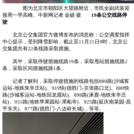
图为北京市朝阳区大望路附近，市民全副武装迎
接周一早高峰。中新网记者 金硕 摄
19条公交线路停
驶
北京公交集团官方微博发布的消息称：公交调度指挥
中心提示，受到降雪影响，截止至11月21日9时，北京公
交集团共有22条线路采取措施。
其中，采取停驶措施线路19条，采取甩站措施线路2
条，采取区间措施线路1条。
记者了解到，采取停驶措施的线路包括880路(沙城客
运站-地铁朱辛庄站)、919快(德胜门-京张路口北)、880快
路(沙城客运站-地铁回龙观站)、898路(涿鹿-地铁朱辛庄
站)、931路(地铁苹果园站-潭柘寺)、925路(延庆南菜园-昌
平东关)、877路(德胜门-八达岭长城)，等等。