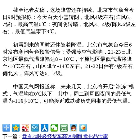
截至记者发稿，这场降雪还在持续。北京市气象台今
日9时预报称：今天白天小雪转阴，北风4级左右(阵风6、
7级)，最高气温0℃；夜间阴转晴，北风3、4级(阵风6级左
右)，最低气温零下9℃。
初雪到来的同时还伴随着降温。北京市气象台今日6
时发布寒潮蓝色预警信号：受强冷空气影响，21-23日北
京地区最低气温降幅达8～10℃，平原地区最低气温将降
至-10℃左右，山区降至-14℃左右。21-22日伴有4级左右
偏北风，阵风可达6、7级。
中国天气网报道称，未来几天，北京将开启“冰冻”模
式，气温均在0℃以下。其中，周二到周四夜间的最低气
温为-11到-10℃，可能接近或跌破历史同期的最低气温。
下一篇：
载有20吨轻烃货车高速侧翻 危化品泄露