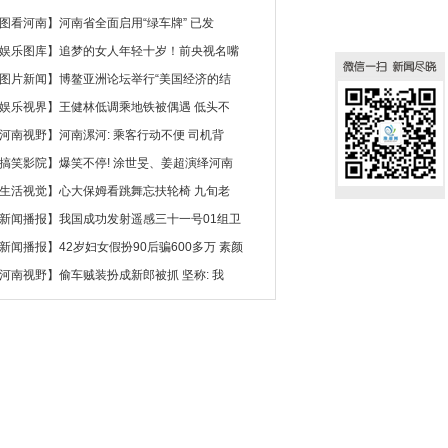
图看河南
】
河南省全面启用“绿车牌” 已发
娱乐图库
】
追梦的女人年轻十岁！前央视名嘴
图片新闻
】
博鳌亚洲论坛举行“美国经济的结
娱乐视界
】
王健林低调乘地铁被偶遇 低头不
河南视野
】
河南漯河: 乘客行动不便 司机背
搞笑影院
】
爆笑不停! 涂世旻、姜超演绎河南
生活视觉
】
心大保姆看跳舞忘扶轮椅 九旬老
新闻播报
】
我国成功发射遥感三十一号01组卫
新闻播报
】
42岁妇女假扮90后骗600多万 素颜
河南视野
】
偷车贼装扮成新郎被抓 坚称: 我