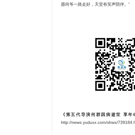
愿何爷一路走好，天堂有笑声陪伴。”
《第五代导演何群因病逝世 享年6
http://news.yuduxx.com/shwx/739