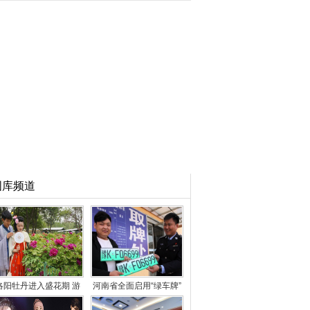
图库频道
洛阳牡丹进入盛花期 游
河南省全面启用“绿车牌”
客徜徉花海
已发放3万余副