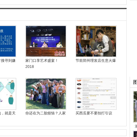
方搜寻到嫌
家门口享艺术盛宴！
节前郑州理发店生意火爆
2018
包，就是天
你还在为二胎烦恼？人家
买西瓜要不要拍打引议