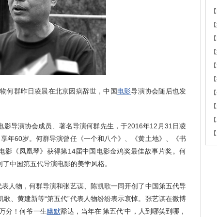
【
【
【
【
【
【
物何群昨日凌晨在北京因病辞世，中国
电影
导演协会随后也发
【
【
【
导演协会成员、著名导演何群先生，于2016年12月31日凌
【
，享年60岁。何群导演曾任《一个和八个》、《黄土地》、《书
电影《凤凰琴》获得第14届中国电影金鸡奖最佳故事片奖。何
创了中国第五代导演电影的美学风格。
表人物，何群导演和张艺谋、陈凯歌一同开创了中国第五代导
凯歌、黄建新等“第五代”代表人物纷纷表示哀悼。张艺谋在微博
痛万分！何爷一生
幽默
豁达，当年在‘第五代’中，人到哪笑到哪，