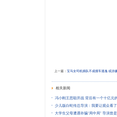
上一篇：
宝马女司机插队不成撞车逃逸 或涉
相关新闻
冯小刚王思聪开战 背后有一个十亿元
少儿版白蛇传总导演：我要让观众看了
大学生父母遭遇诈骗“局中局” 导演曾