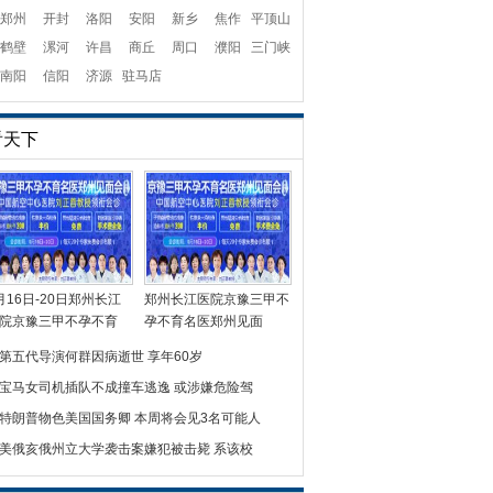
郑州
开封
洛阳
安阳
新乡
焦作
平顶山
鹤壁
漯河
许昌
商丘
周口
濮阳
三门峡
南阳
信阳
济源
驻马店
看天下
月16日-20日郑州长江
郑州长江医院京豫三甲不
院京豫三甲不孕不育
孕不育名医郑州见面
第五代导演何群因病逝世 享年60岁
宝马女司机插队不成撞车逃逸 或涉嫌危险驾
特朗普物色美国国务卿 本周将会见3名可能人
美俄亥俄州立大学袭击案嫌犯被击毙 系该校