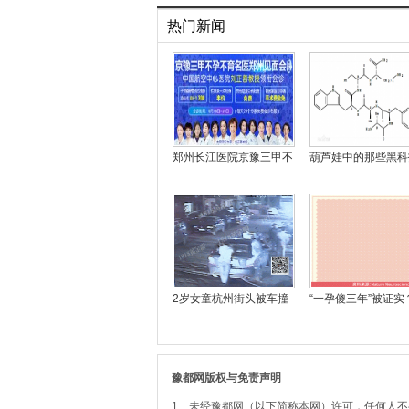
热门新闻
郑州长江医院京豫三甲不
葫芦娃中的那些黑科
2岁女童杭州街头被车撞
“一孕傻三年”被证实
豫都网版权与免责声明
1、未经豫都网（以下简称本网）许可，任何人