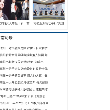
梦的女人年轻十岁！前
博鳌亚洲论坛举行“美国
央视名嘴周涛首演话
经济的结构性挑战”
河南论坛
濮阳一对夫妻路边捡来银行卡 破解密
信阳妙龄女曾因吸毒贩毒落入法网 如
南阳七旬老汉买“秘制药物” 却吃出
郑州一男子街头突然晕倒 过路护士跪
南阳一男子酒后滋事 闯入他人家中破
商丘一大爷卖老式月饼22年 每天能赚
河南警方抓获特大贩婴团伙 嫌犯勾结
“郑州土特产”苹果8来了 真假难辨切
南阳2018年空军招飞工作本月启动 条