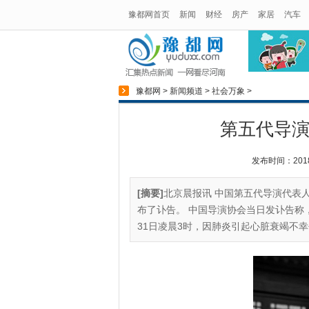
豫都网首页
新闻
财经
房产
家居
汽车
豫都网
>
新闻频道
>
社会万象
>
第五代导演
发布时间：2018-0
[摘要]
北京晨报讯 中国第五代导演代表
布了讣告。 中国导演协会当日发讣告称，
31日凌晨3时，因肺炎引起心脏衰竭不幸去