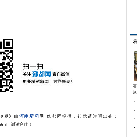
惠
旅
0岁》
由
河南新闻
网
-豫都网提供，转载请注明出处：
184.html，谢谢合作！