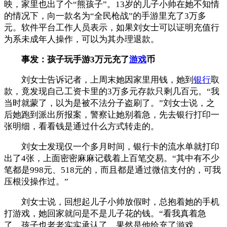
映，家里也出了个“熊孩子”。13岁的儿子小帅在她不知情
的情况下，向一款名为“全民枪战”的手游里充了3万多
元。软件平台工作人员表示，如果刘女士可以证明充值行
为系未成年人操作，可以为其办理退款。
事发：孩子玩手游3万元充了
游戏
币
刘女士告诉记者，上周末她因家里用钱，她到
银行
取
款，竟发现自己工资卡里的3万多元存款只剩几百元。“我
当时就蒙了，以为是被不法分子盗刷了。”刘女士说，之
后她跑到派出所报案，警察让她别着急，先去银行打印一
张明细，看看钱是通过什么方式转走的。
刘女士发现仅一个多月时间，银行卡的流水单就打印
出了4张，上面密密麻麻记载着上百笔交易。“其中有不少
笔都是998元、518元的，而且都是通过微信支付的，可我
压根没操作过。”
刘女士说，回想起儿子小帅放假时，总抱着她的手机
打游戏，她回家就问是不是儿子花的钱。“看我真着急
了，孩子也老老实实承认了，果然是他给充了游戏