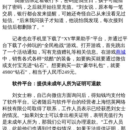
“我微信绑定着银行卡，密码是我生日，孩子可能猜
到了密码，之后就开始往里充值。”刘女说，原本每一笔
交易，银行都会发来提醒，可她还奇怪自己从来没看见过
短信。“后来我问孩子才知道，他说怕我发现，每次接到
短信后都删除了。”
记者也在手机里下载了“XY苹果助手”平台，并通过平
台下载了小帅玩的“全民枪战”游戏。打开游戏，首先跳出
了一个活动通知，写有充值赠礼等相关信息。在游戏
商城
中，销售各式各样“炫酷”的装备，如要购买就要通过微信
或支付宝充进“钻石”。想要购买一款“豪华礼包”，就要
4980“钻石”，相当于人民币249元。
软件平台：提供未成年人所为证明可退款
刘女士称，自己向微信方面询问后，得知钱均支付给
了软件平台。记者随后与软件平台的经营者上海恺英网络
科技有限公司取得了联系，工作人员表示已经获悉刘女士
的情况。“如果刘女士可以拿出相关证明，表明充值行为
是未成年人所为，那我们公司可以办理退款。”工作人员
说，此前他们也遇到过类似情况，如果无法提供证明，那