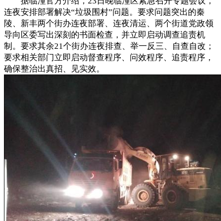
据临潼官方介绍，23日晚临潼区紧急召开专题会议，
连夜安排部署解决“垃圾围村”问题。要求问题突出的秦
陵、新丰两个街办连夜部署、连夜清运、两个街道党政领
导向区委写出深刻的书面检查，并立即启动调查追责机
制。要求其余21个街办连夜排查、举一反三、自查自改；
要求相关部门立即启动督查程序、问效程序、追责程序，
确保整治出真招、见实效。