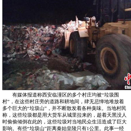
有媒体报道称西安临潼区的多个村庄均被“垃圾围
村”，在这些村庄旁的道路和耕地间，肆无忌惮地堆放着
多个巨大的“垃圾山”，并不断散发着各种臭味。当地村民
称，这些垃圾都是用大货车从城里拉来的，趁着天黑没人
时偷偷倾倒在此的，这些垃圾对当地民众生活造成了巨大
影响。有些“垃圾山”距离秦始皇陵只有1公里。此事一经