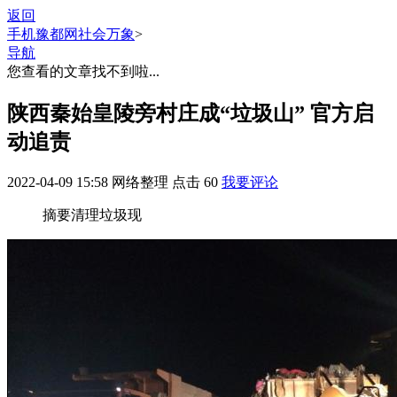
返回
手机豫都网
社会万象
>
导航
您查看的文章找不到啦...
陕西秦始皇陵旁村庄成“垃圾山” 官方启
动追责
2022-04-09 15:58
网络整理
点击
60
我要评论
摘要
清理垃圾现