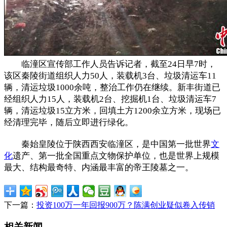
临潼区宣传部工作人员告诉记者，截至24日早7时，
该区秦陵街道组织人力50人，装载机3台、垃圾清运车11
辆，清运垃圾1000余吨，整治工作仍在继续。新丰街道已
经组织人力15人，装载机2台、挖掘机1台、垃圾清运车7
辆，清运垃圾15立方米，回填土方1200余立方米，现场已
经清理完毕，随后立即进行绿化。
秦始皇陵位于陕西西安临潼区，是中国第一批世界
文
化
遗产、第一批全国重点文物保护单位，也是世界上规模
最大、结构最奇特、内涵最丰富的帝王陵墓之一。
下一篇：
投资100万一年回报900万？陈满创业疑似卷入传销
相关新闻