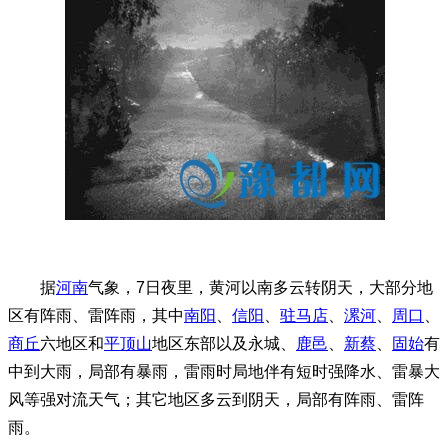
据
河南
气象，7日夜里，黄河以南多云转阴天，大部分地
区有阵雨、雷阵雨，其中
南阳
、
信阳
、
驻马店
、
漯河
、
周口
、
商丘
六地区和
平顶山
地区东部以及永城、
鹿邑
、
新蔡
、
固始
有
中到大雨，局部有暴雨，雷雨时局地伴有短时强降水、雷暴大
风等强对流天气；其它地区多云到阴天，局部有阵雨、雷阵
雨。