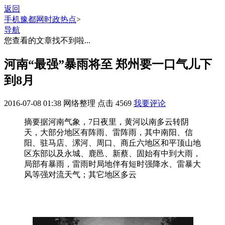
返回
手机豫都网
时政热点
>
导航
您查看的文章找不到啦...
河南“最强”暴雨将至 郑州要一口气儿下
到8月
2016-07-08 01:38
网络整理
点击
4569
我要评论
摘要
据河南气象，7日夜里，黄河以南多云转阴
天，大部分地区有阵雨、雷阵雨，其中南阳、信
阳、驻马店、漯河、周口、商丘六地区和平顶山地
区东部以及永城、鹿邑、新蔡、固始有中到大雨，
局部有暴雨，雷雨时局地伴有短时强降水、雷暴大
风等强对流天气；其它地区多云