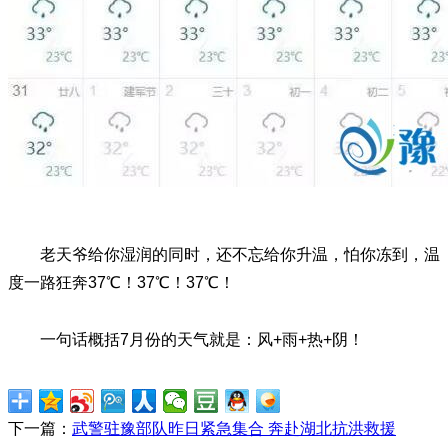
老天爷给你湿润的同时，还不忘给你升温，怕你冻到，温
度一路狂奔37℃！37℃！37℃！
一句话概括7月份的天气就是：风+雨+热+阴！
下一篇：
武警驻豫部队昨日紧急集合 奔赴湖北抗洪救援