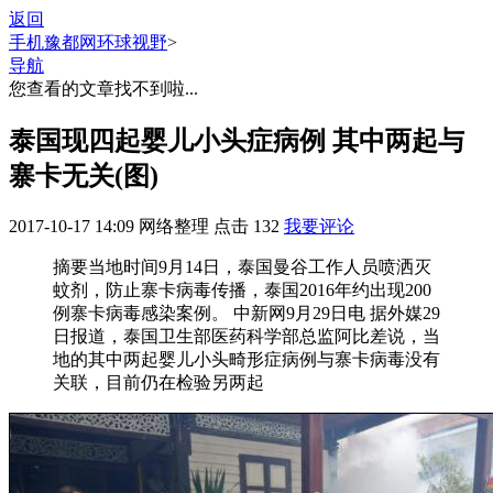
返回
手机豫都网
环球视野
>
导航
您查看的文章找不到啦...
泰国现四起婴儿小头症病例 其中两起与
寨卡无关(图)
2017-10-17 14:09
网络整理
点击
132
我要评论
摘要
当地时间9月14日，泰国曼谷工作人员喷洒灭
蚊剂，防止寨卡病毒传播，泰国2016年约出现200
例寨卡病毒感染案例。 中新网9月29日电 据外媒29
日报道，泰国卫生部医药科学部总监阿比差说，当
地的其中两起婴儿小头畸形症病例与寨卡病毒没有
关联，目前仍在检验另两起