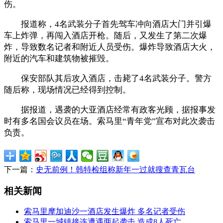
伤。
报道称，4名武装分子首先驾车冲向酒店大门并引爆
车上炸弹，再闯入酒店开枪。随后，又发生了第二次爆
炸，导致数名记者和附近人员受伤。爆炸导致酒店大火，
附近的汽车和建筑物被摧毁。
保安部队其后攻入酒店，击毙了4名武装分子。警方
随后称，现场情况已经得到控制。
据报道，遇袭的大亚酒店经常有政客光顾，据报事发
时有多名国会议员在场。索马里“青年党”宣布对此次袭击
负责。
下一篇：
史无前例！韩特检组称新年一过就搜查青瓦台
相关新闻
索马里摩加迪沙一酒店发生爆炸 多名记者受伤
索马里一城镇接连遭遇两起袭击 造成8人死亡