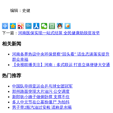
编辑：史健
下一篇：
河南医保实现一站式结算 全民健康助脱贫攻坚
相关新闻
河南各界热议中央环保督察“回头看” 话生态谈落实提升
群众幸福
【央视联播关注】河南：多式联运 打造立体便捷大交通
热门推荐
中国队夺得亚运会乒乓球女团冠军
郑州路面突现大片油污 公交调度
新郎驮小姨子做俯卧撑 支撑不住
多人中元节在公墓扮僵尸 为拍抖
男子带2瓶汽油过安检 谎称是水喝