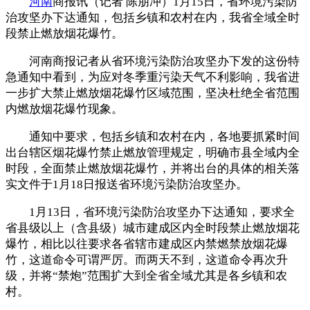
河南
商报讯（记者 陈朋冲）1月15日，省环境污染防
治攻坚办下达通知，包括乡镇和农村在内，我省全域全时
段禁止燃放烟花爆竹。
河南商报记者从省环境污染防治攻坚办下发的这份特
急通知中看到，为应对冬季重污染天气不利影响，我省进
一步扩大禁止燃放烟花爆竹区域范围，坚决杜绝全省范围
内燃放烟花爆竹现象。
通知中要求，包括乡镇和农村在内，各地要抓紧时间
出台辖区烟花爆竹禁止燃放管理规定，明确市县全域内全
时段，全面禁止燃放烟花爆竹，并将出台的具体的相关落
实文件于1月18日报送省环境污染防治攻坚办。
1月13日，省环境污染防治攻坚办下达通知，要求全
省县级以上（含县级）城市建成区内全时段禁止燃放烟花
爆竹，相比以往要求各省辖市建成区内禁燃禁放烟花爆
竹，这道命令可谓严厉。而两天不到，这道命令再次升
级，并将“禁炮”范围扩大到全省全域尤其是各乡镇和农
村。