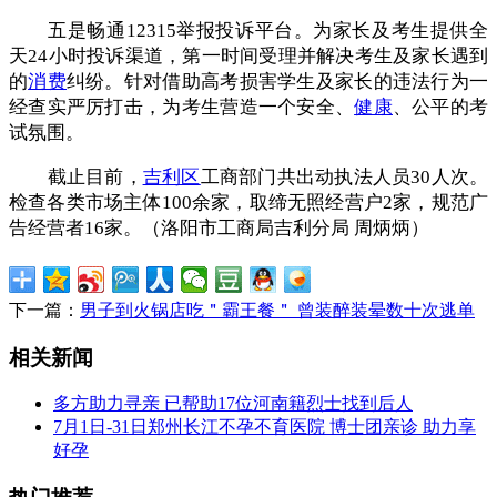
五是畅通12315举报投诉平台。为家长及考生提供全
天24小时投诉渠道，第一时间受理并解决考生及家长遇到
的
消费
纠纷。针对借助高考损害学生及家长的违法行为一
经查实严厉打击，为考生营造一个安全、
健康
、公平的考
试氛围。
截止目前，
吉利区
工商部门共出动执法人员30人次。
检查各类市场主体100余家，取缔无照经营户2家，规范广
告经营者16家。（洛阳市工商局吉利分局 周炳炳）
下一篇：
男子到火锅店吃＂霸王餐＂ 曾装醉装晕数十次逃单
相关新闻
多方助力寻亲 已帮助17位河南籍烈士找到后人
7月1日-31日郑州长江不孕不育医院 博士团亲诊 助力享
好孕