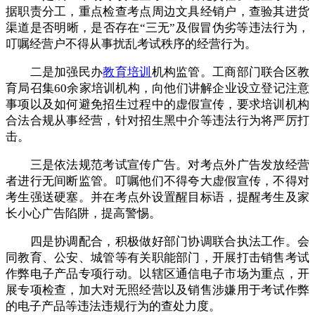
据职责分工，重点检查考点周边文具经销户，查验其进货
渠道是否明晰，是否存在“三无”及假冒伪劣等违法行为，
叮嘱经营户不得从事扰乱考试秩序的经营行为。
二是加强民办
教育
培训
机构监管。工商部门联合区教
育局召集60余家培训机构，向他们讲解企业设立登记注意
事项以及如何避免招生过程中的虚假宣传，要求培训机构
合法合规从事经营，针对招生黑中介等违法行为将严厉打
击。
三是依法规范考试宣传广告。对考点外广告发放经营
者进行无间断监管。叮嘱他们不得夸大虚假宣传，不得对
考生强送硬塞。并在考点外设置醒目标语，提醒考生及家
长小心广告陷阱，提高警惕。
四是协调配合，积极做好部门协调联合执法工作。会
同教育、公安、城管等有关职能部门，开展打击销售考试
作弊电子产品专项行动。以辖区通信电子市场为重点，开
展专项检查，加大对无照经营以及销售涉嫌用于考试作弊
的电子产品等违法违规行为的查处力度。