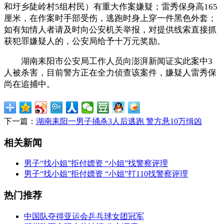
和圩乡陡岭村5组村民）有重大作案嫌疑；雷秀保身高165
厘米，在作案时手部受伤，逃跑时身上穿一件黑色外套；
如有知情人者请及时向公安机关举报，对提供线索直接抓
获犯罪嫌疑人的，公安局给予十万元奖励。
湖南耒阳市公安局工作人员向澎湃新闻证实此案中3
人被杀害，目前警方正在全力侦查该案件，嫌疑人雷秀保
尚在追捕中。
下一篇：
湖南耒阳一男子捅杀3人后逃跑 警方悬10万缉凶
相关新闻
男子“找小姐”拒付嫖资 “小姐”找警察评理
男子“找小姐”拒付嫖资 “小姐”打110找警察评理
热门推荐
中国队夺得亚运会乒乓球女团冠军