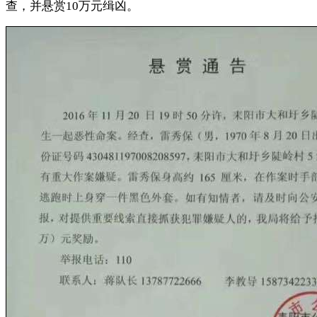
查，并悬赏10万元缉凶。