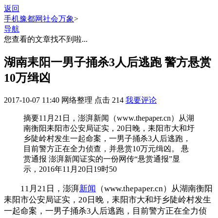
返回
手机豫都网
社会万象
>
导航
您查看的文章找不到啦...
湖南耒阳一男子捅杀3人后逃跑 警方悬赏
10万缉凶
2017-10-07 11:40
网络整理
点击
214
我要评论
摘要
11月21日，澎湃新闻（www.thepaper.cn）从湖
南衡阳耒阳市公安局证实，20日晚，耒阳市大和圩
乡陡岭村发生一起命案，一男子捅杀3人后逃跑，
目前警方正在全力侦查，并悬赏10万元缉凶。 悬
赏通报 澎湃新闻证实的一份网传“悬赏通报”显
示，2016年11月20日19时50
11月21日，澎湃
新闻
（www.thepaper.cn）从湖南衡阳
耒阳市公安局证实，20日晚，耒阳市大和圩乡陡岭村发生
一起命案，一男子捅杀3人后逃跑，目前警方正在全力侦