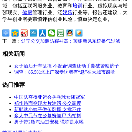
域，包括互联网服务业、教育和
培训
行业、虚拟现实与增
强现实、
健康
管理行业、泛
娱乐
行业等。报告还建议，大
学生创业者要审慎评估创业风险，慎重决定创业。
下一篇：
辽宁公交加装防霾神器：顶棚新风系统换气过滤
相关新闻
女子酒后开车乱撞 不配合调查还动手撕破警察裤子
调查：85.5%北上广深受访者有“悬”在大城市感觉
热门推荐
中国队夺得亚运会乒乓球女团冠军
郑州路面突现大片油污 公交调度
新郎驮小姨子做俯卧撑 支撑不住
多人中元节在公墓扮僵尸 为拍抖
男子带2瓶汽油过安检 谎称是水喝