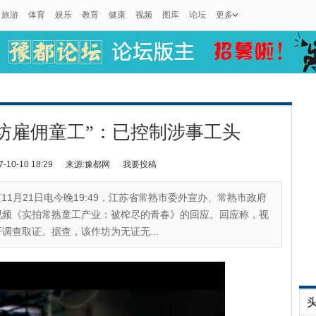
旅游
体育
娱乐
教育
健康
视频
图库
论坛
更多
坊雇佣童工”：已控制涉事工头
0-10 18:29
来源:豫都网
我要投稿
11月21日电今晚19:49，江苏省常熟市委外宣办、常熟市政府
视频《实拍常熟童工产业：被榨尽的青春》的回应。回应称，视
调查取证。据查，该作坊为无证无...