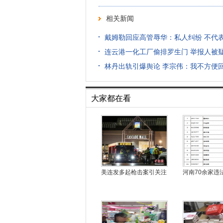
相关新闻
戴姆勒回应高管辱华：私人纠纷 不代
连云港一化工厂偷排罗生门 举报人被
林丹出轨引爆舆论 李宗伟：我不方便
大家都在看
美连发多起枪击案引关注
河南70余家违