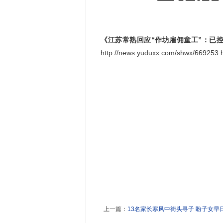
《江苏常熟回应“作坊雇佣童工”：已
http://news.yuduxx.com/shwx/669
上一篇：
13名家长寒风中街头寻子 盼子女早