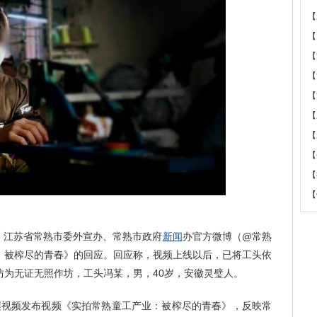
【
【
【
【
【
【
【
【
【
【
9，江苏省常熟市委外宣办、常熟市政府
新闻
办官方微博（@常熟
：被榨尽的青春》的回应。回应称，视频上线以后，已将工头依
坊为无证无照作坊，工头冯某，男，40岁，安徽灵璧人。
P梨视频发布视频《实拍常熟童工产业：被榨尽的青春》，反映常