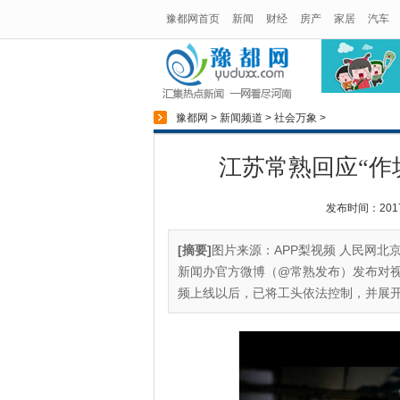
豫都网首页
新闻
财经
房产
家居
汽车
豫都网
>
新闻频道
>
社会万象
>
江苏常熟回应“作
发布时间：2017-1
[摘要]
图片来源：APP梨视频 人民网北京
新闻办官方微博（@常熟发布）发布对
频上线以后，已将工头依法控制，并展开