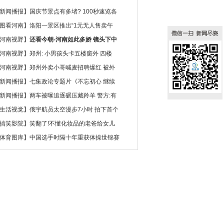
新闻播报
】
国庆节景点有多堵? 100秒速览各
图看河南
】
洛阳一景区推出“1元无人售卖午
河南视野
】
还看今朝-河南如此多娇 镜头下中
河南视野
】
郑州: 小男孩头卡五楼窗外 四楼
河南视野
】
郑州外卖小哥喊麦招聘爆红 被外
新闻播报
】
七集政论专题片《不忘初心 继续
新闻播报
】
两车被曝追逐碾压藏羚羊 警方:有
生活视觉
】
俄宇航员太空漫步7小时 拍下首个
搞笑影院
】
笑翻了!不懂化妆品的老爸给女儿
体育图库
】
中国选手时隔十年重获体操世锦赛