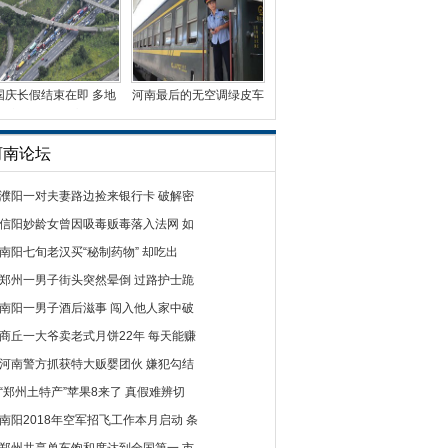
国庆长假结束在即 多地
河南最后的无空调绿皮车
迎车辆返程高峰
曾有5毛钱票价
河南论坛
濮阳一对夫妻路边捡来银行卡 破解密
信阳妙龄女曾因吸毒贩毒落入法网 如
南阳七旬老汉买“秘制药物” 却吃出
郑州一男子街头突然晕倒 过路护士跪
南阳一男子酒后滋事 闯入他人家中破
商丘一大爷卖老式月饼22年 每天能赚
河南警方抓获特大贩婴团伙 嫌犯勾结
“郑州土特产”苹果8来了 真假难辨切
南阳2018年空军招飞工作本月启动 条