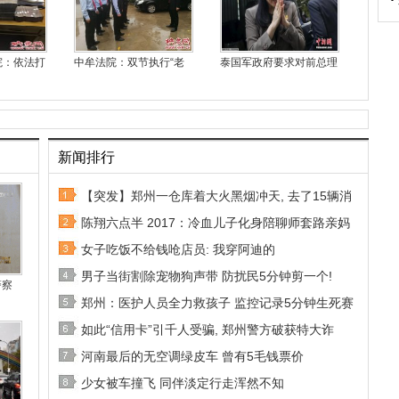
院：依法打
中牟法院：双节执行“老
泰国军政府要求对前总理
新闻排行
【突发】郑州一仓库着大火黑烟冲天, 去了15辆消
陈翔六点半 2017：冷血儿子化身陪聊师套路亲妈
女子吃饭不给钱呛店员: 我穿阿迪的
男子当街割除宠物狗声带 防扰民5分钟剪一个!
警察
郑州：医护人员全力救孩子 监控记录5分钟生死赛
如此“信用卡”引千人受骗, 郑州警方破获特大诈
河南最后的无空调绿皮车 曾有5毛钱票价
少女被车撞飞 同伴淡定行走浑然不知