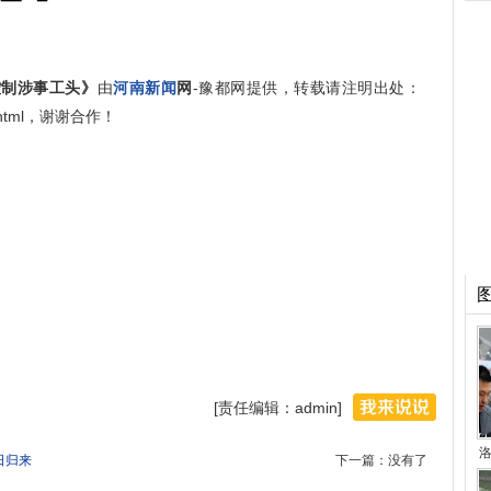
控制涉事工头》
由
河南新闻
网
-豫都网提供，转载请注明出处：
253.html，谢谢合作！
[责任编辑：admin]
洛
日归来
下一篇：没有了