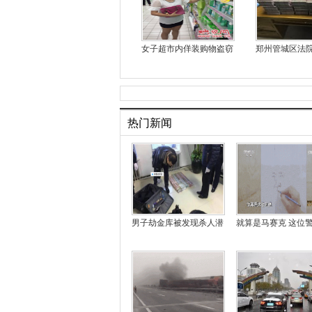
女子超市内佯装购物盗窃
郑州管城区法
热门新闻
男子劫金库被发现杀人潜
就算是马赛克 这位