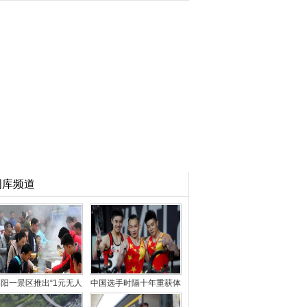
图库频道
阳一景区推出“1元无人
中国选手时隔十年重获体
售卖午餐” 引千人
操世锦赛男子“全能