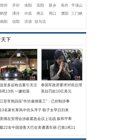
郑州
开封
洛阳
安阳
新乡
焦作
平顶山
鹤壁
漯河
许昌
商丘
周口
濮阳
三门峡
南阳
信阳
济源
驻马店
看天下
连发多起枪击案引关注
泰国军政府要求对前总理
6死13伤 一嫌犯落
英拉罚款10亿美元
江苏常熟回应“作坊雇佣童工”：已控制涉事
13名家长寒风中街头寻子 盼子女早日归来
美俄在安理会涉叙紧急会议上论战 叙和平希
载22名中国游客大巴在美遭遇车祸 已致1死11